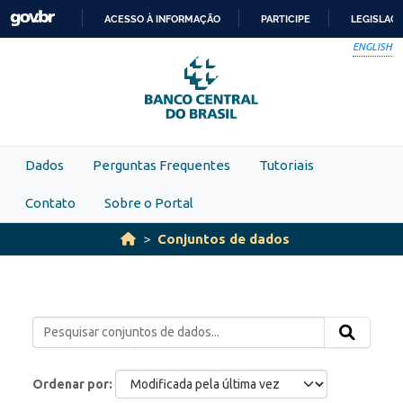
Skip to main content
ACESSO À INFORMAÇÃO
PARTICIPE
LEGISLAÇ
IR
ENGLISH
PARA
O
CONTEÚDO
Dados
Perguntas Frequentes
Tutoriais
Contato
Sobre o Portal
Conjuntos de dados
Ordenar por