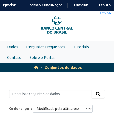
Skip to main content
ACESSO À INFORMAÇÃO
PARTICIPE
LEGISLAÇ
IR
ENGLISH
PARA
O
CONTEÚDO
Dados
Perguntas Frequentes
Tutoriais
Contato
Sobre o Portal
Conjuntos de dados
Ordenar por