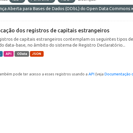
ença Aberta para Bases de Dados (ODbL) do Open Data Commons
icação dos registros de capitais estrangeiros
gistros de capitais estrangeiros contemplam os seguintes tipos d
do data-base, no âmbito do sistema de Registro Declaratório...
L
API
OData
JSON
ambém pode ter acesso a esses registros usando a
API
(veja
Documentação d