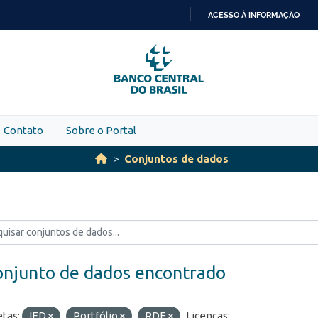
ACESSO À INFORMAÇÃO
IR
PARA
O
CONTEÚDO
Contato
Sobre o Portal
Conjuntos de dados
onjunto de dados encontrado
etas:
IED
Portfólio
RDE
Licenças: