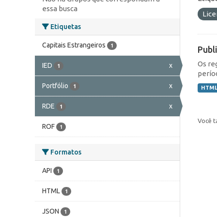
essa busca
Lic
Etiquetas
Capitais Estrangeiros
1
Publ
Os re
IED
x
1
perío
Portfólio
x
1
HTM
RDE
x
1
Você t
ROF
1
Formatos
API
1
HTML
1
JSON
1