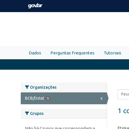
Skip to main content
Dados
Perguntas Frequentes
Tutoriais
Organizações
BCB/Dstat
x
1
1 c
Grupos
Etiqu
Não há Grupos que correspondam a