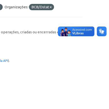
Organizações:
BCB/Dstat
e operações, criadas ou encerradas em cada
a API
).