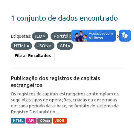
1 conjunto de dados encontrado
Etiquetas:
IED
Portfólio
RDE
Formatos:
HTML
JSON
API
Filtrar Resultados
Publicação dos registros de capitais
estrangeiros
Os registros de capitais estrangeiros contemplam os
seguintes tipos de operações, criadas ou encerradas
em cada período data-base, no âmbito do sistema de
Registro Declaratório...
HTML
API
OData
JSON