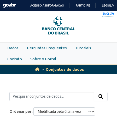
Skip to main content
ACESSO À INFORMAÇÃO
PARTICIPE
LEGISLAÇ
IR
ENGLISH
PARA
O
CONTEÚDO
Dados
Perguntas Frequentes
Tutoriais
Contato
Sobre o Portal
Conjuntos de dados
Ordenar por