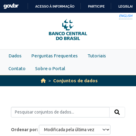
Skip to main content
ACESSO À INFORMAÇÃO
PARTICIPE
LEGISLAÇ
IR
ENGLISH
PARA
O
CONTEÚDO
Dados
Perguntas Frequentes
Tutoriais
Contato
Sobre o Portal
Conjuntos de dados
Ordenar por