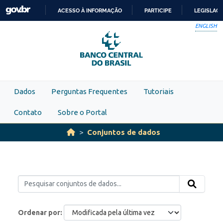
Skip to main content
ACESSO À INFORMAÇÃO
PARTICIPE
LEGISLAÇ
IR
ENGLISH
PARA
O
CONTEÚDO
Dados
Perguntas Frequentes
Tutoriais
Contato
Sobre o Portal
Conjuntos de dados
Ordenar por