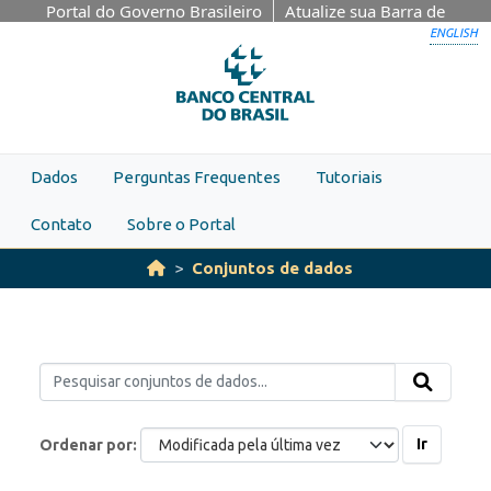
Skip to main content
Portal do Governo Brasileiro
Atualize sua Barra de
Governo
ENGLISH
Dados
Perguntas Frequentes
Tutoriais
Contato
Sobre o Portal
Conjuntos de dados
Ir
Ordenar por