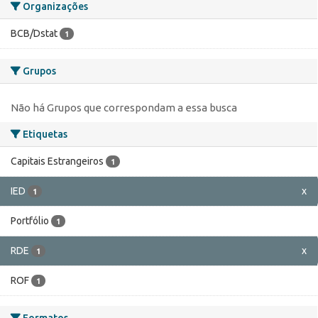
Organizações
BCB/Dstat
1
Grupos
Não há Grupos que correspondam a essa busca
Etiquetas
Capitais Estrangeiros
1
IED
x
1
Portfólio
1
RDE
x
1
ROF
1
Formatos