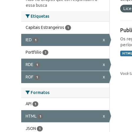
essa busca
Lic
Etiquetas
Capitais Estrangeiros
1
Publ
Os re
IED
x
1
perío
Portfólio
1
HTM
RDE
x
1
Você t
ROF
x
1
Formatos
API
1
HTML
x
1
JSON
1