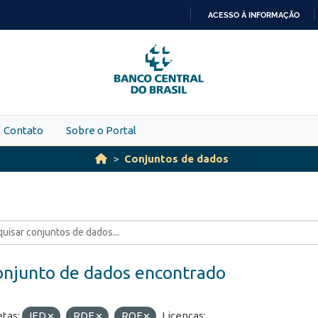
ACESSO À INFORMAÇÃO
IR
PARA
O
CONTEÚDO
Contato
Sobre o Portal
Conjuntos de dados
onjunto de dados encontrado
etas:
IED
RDE
ROF
Licenças: