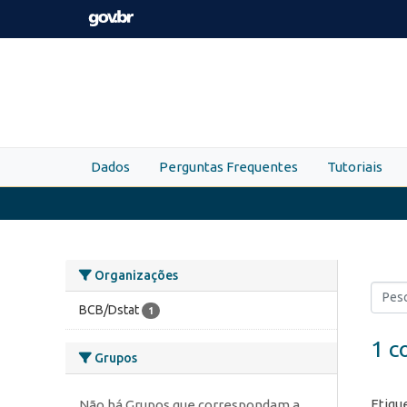
Skip to main content
Dados
Perguntas Frequentes
Tutoriais
Organizações
BCB/Dstat
1
1 c
Grupos
Etiqu
Não há Grupos que correspondam a