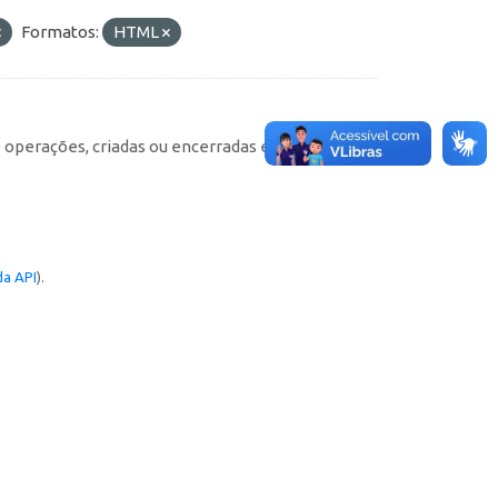
Formatos:
HTML
e operações, criadas ou encerradas em cada
a API
).