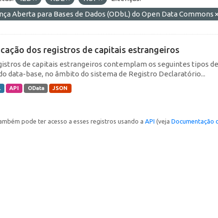
ença Aberta para Bases de Dados (ODbL) do Open Data Commons
icação dos registros de capitais estrangeiros
gistros de capitais estrangeiros contemplam os seguintes tipos d
do data-base, no âmbito do sistema de Registro Declaratório...
L
API
OData
JSON
ambém pode ter acesso a esses registros usando a
API
(veja
Documentação d