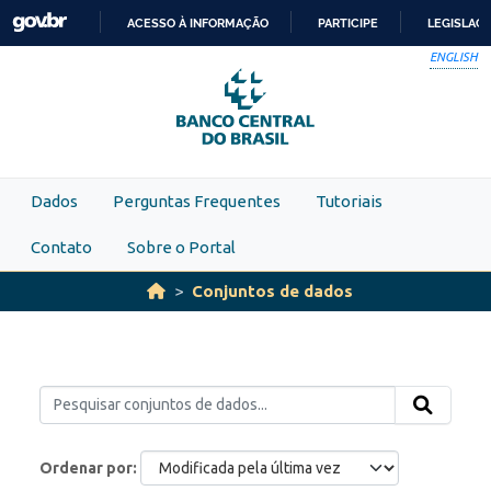
Skip to main content
ACESSO À INFORMAÇÃO
PARTICIPE
LEGISLAÇ
IR
ENGLISH
PARA
O
CONTEÚDO
Dados
Perguntas Frequentes
Tutoriais
Contato
Sobre o Portal
Conjuntos de dados
Ordenar por