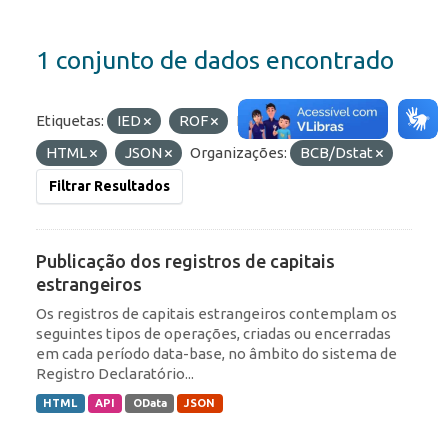
1 conjunto de dados encontrado
Etiquetas:
IED
ROF
Formatos:
API
HTML
JSON
Organizações:
BCB/Dstat
Filtrar Resultados
Publicação dos registros de capitais
estrangeiros
Os registros de capitais estrangeiros contemplam os
seguintes tipos de operações, criadas ou encerradas
em cada período data-base, no âmbito do sistema de
Registro Declaratório...
HTML
API
OData
JSON