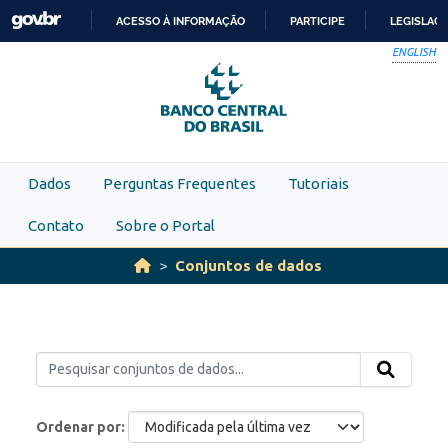
Skip to main content
ACESSO À INFORMAÇÃO
PARTICIPE
LEGISLAÇ
IR
ENGLISH
PARA
O
CONTEÚDO
Dados
Perguntas Frequentes
Tutoriais
Contato
Sobre o Portal
Conjuntos de dados
Ordenar por