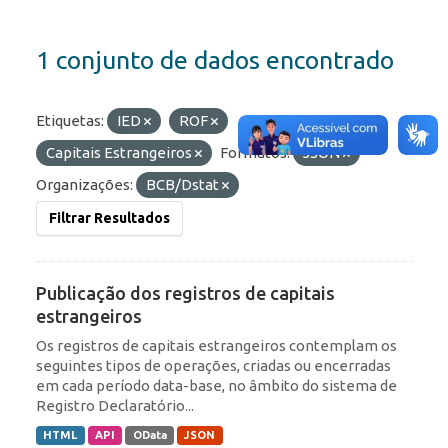
1 conjunto de dados encontrado
Etiquetas:
IED
ROF
Capitais Estrangeiros
Formatos:
JSON
Organizações:
BCB/Dstat
Filtrar Resultados
Publicação dos registros de capitais
estrangeiros
Os registros de capitais estrangeiros contemplam os
seguintes tipos de operações, criadas ou encerradas
em cada período data-base, no âmbito do sistema de
Registro Declaratório...
HTML
API
OData
JSON