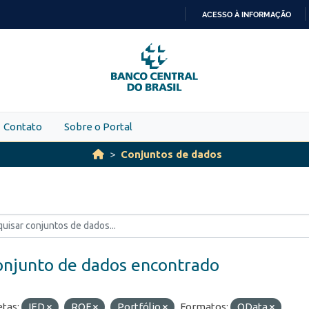
ACESSO À INFORMAÇÃO
IR
PARA
O
CONTEÚDO
Contato
Sobre o Portal
Conjuntos de dados
onjunto de dados encontrado
etas:
IED
ROF
Portfólio
Formatos:
OData