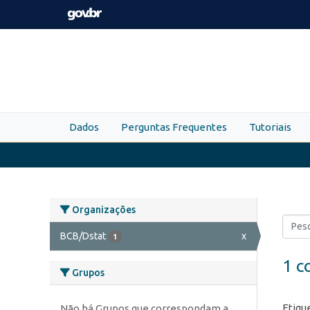
Skip to main content
Dados
Perguntas Frequentes
Tutoriais
Organizações
BCB/Dstat
x
1
1 c
Grupos
Etiqu
Não há Grupos que correspondam a