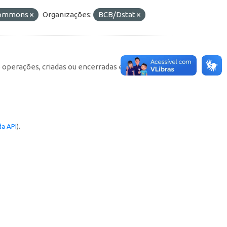
 Commons
Organizações:
BCB/Dstat
e operações, criadas ou encerradas em cada
a API
).