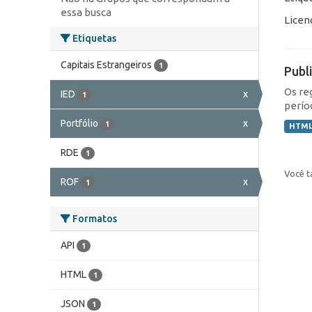
essa busca
Licen
Etiquetas
Capitais Estrangeiros
1
Publ
Os re
IED
x
1
perío
Portfólio
x
1
HTM
RDE
1
Você t
ROF
x
1
Formatos
API
1
HTML
1
JSON
1