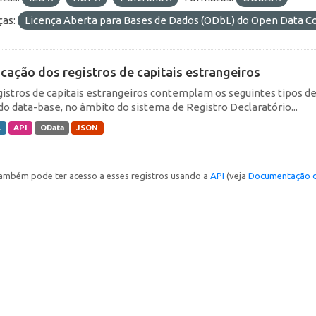
ças:
Licença Aberta para Bases de Dados (ODbL) do Open Data
icação dos registros de capitais estrangeiros
gistros de capitais estrangeiros contemplam os seguintes tipos d
do data-base, no âmbito do sistema de Registro Declaratório...
L
API
OData
JSON
ambém pode ter acesso a esses registros usando a
API
(veja
Documentação d