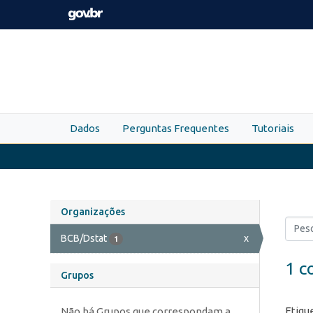
Skip to main content
Dados
Perguntas Frequentes
Tutoriais
Organizações
BCB/Dstat
x
1
1 c
Grupos
Etiqu
Não há Grupos que correspondam a