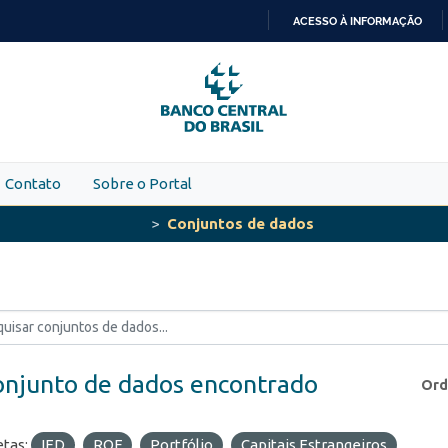
ACESSO À INFORMAÇÃO
IR
PARA
O
CONTEÚDO
Contato
Sobre o Portal
Conjuntos de dados
onjunto de dados encontrado
Ord
etas:
IED
ROF
Portfólio
Capitais Estrangeiros