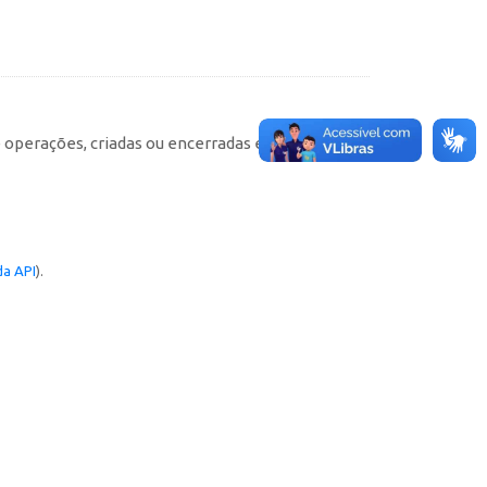
e operações, criadas ou encerradas em cada
a API
).