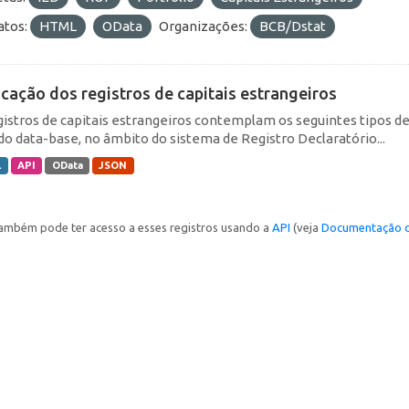
tos:
HTML
OData
Organizações:
BCB/Dstat
icação dos registros de capitais estrangeiros
gistros de capitais estrangeiros contemplam os seguintes tipos d
do data-base, no âmbito do sistema de Registro Declaratório...
L
API
OData
JSON
ambém pode ter acesso a esses registros usando a
API
(veja
Documentação d