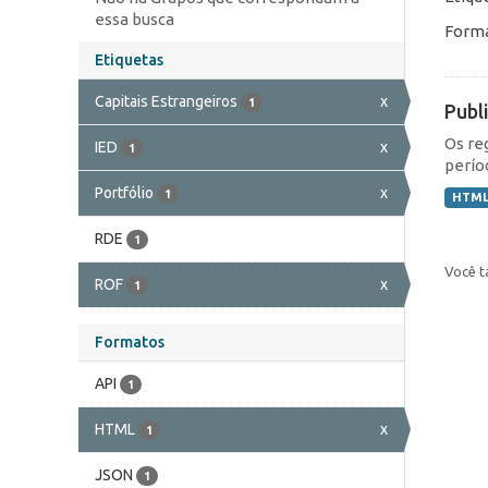
essa busca
Forma
Etiquetas
Capitais Estrangeiros
x
1
Publ
Os re
IED
x
1
perío
Portfólio
x
1
HTM
RDE
1
Você t
ROF
x
1
Formatos
API
1
HTML
x
1
JSON
1