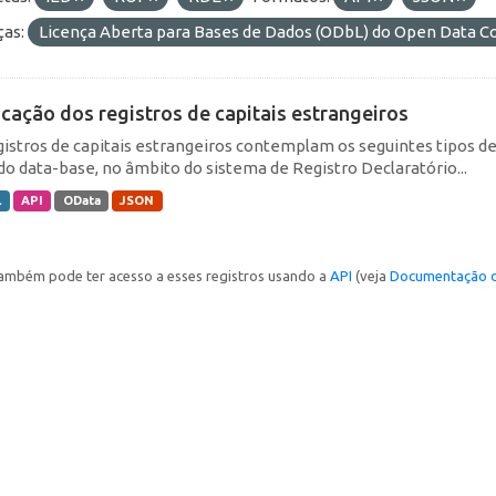
ças:
Licença Aberta para Bases de Dados (ODbL) do Open Data
icação dos registros de capitais estrangeiros
gistros de capitais estrangeiros contemplam os seguintes tipos d
do data-base, no âmbito do sistema de Registro Declaratório...
L
API
OData
JSON
ambém pode ter acesso a esses registros usando a
API
(veja
Documentação d