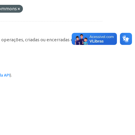
 Commons
e operações, criadas ou encerradas em cada
a API
).