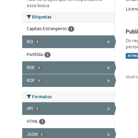
essa busca
Licen
Etiquetas
Capitais Estrangeiros
1
Publ
Os re
IED
x
1
perío
Portfólio
1
HTM
RDE
x
1
Você t
ROF
x
1
Formatos
API
x
1
HTML
1
JSON
x
1