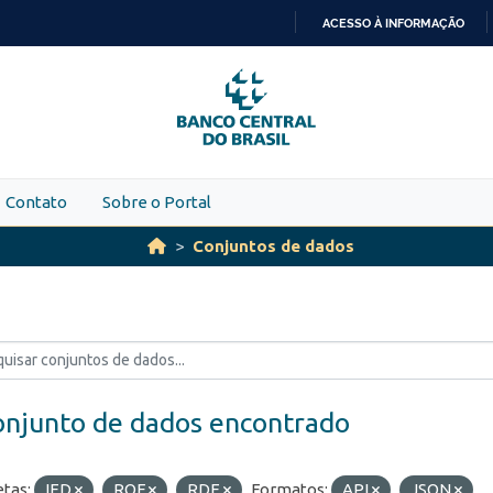
ACESSO À INFORMAÇÃO
IR
PARA
O
CONTEÚDO
Contato
Sobre o Portal
Conjuntos de dados
onjunto de dados encontrado
etas:
IED
ROF
RDE
Formatos:
API
JSON