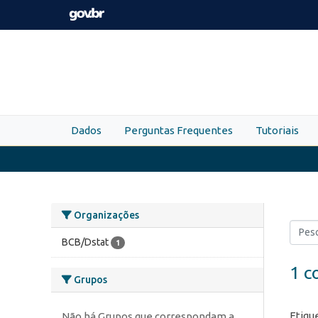
Skip to main content
Dados
Perguntas Frequentes
Tutoriais
Organizações
BCB/Dstat
1
1 c
Grupos
Etiqu
Não há Grupos que correspondam a