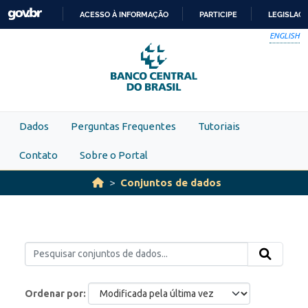
Skip to main content
ACESSO À INFORMAÇÃO
PARTICIPE
LEGISLAÇ
IR
ENGLISH
PARA
O
CONTEÚDO
Dados
Perguntas Frequentes
Tutoriais
Contato
Sobre o Portal
Conjuntos de dados
Ordenar por