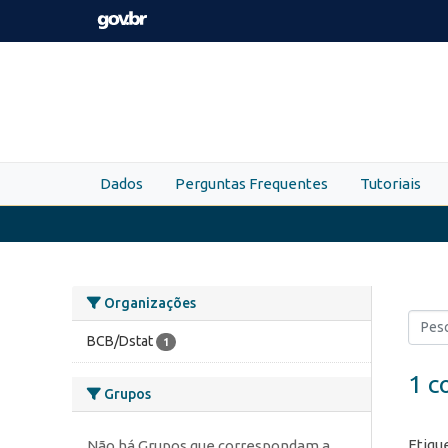
Skip to main content
Dados
Perguntas Frequentes
Tutoriais
Organizações
BCB/Dstat
1
1 c
Grupos
Etiqu
Não há Grupos que correspondam a