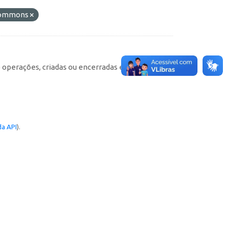
 Commons
e operações, criadas ou encerradas em cada
a API
).