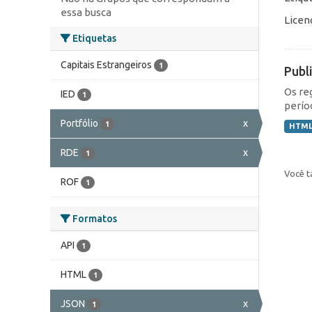
essa busca
Licen
Etiquetas
Capitais Estrangeiros
1
Publ
Os re
IED
1
perío
Portfólio
x
1
HTM
RDE
x
1
Você t
ROF
1
Formatos
API
1
HTML
1
JSON
x
1