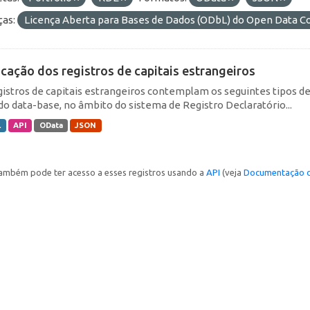
ças:
Licença Aberta para Bases de Dados (ODbL) do Open Data
icação dos registros de capitais estrangeiros
gistros de capitais estrangeiros contemplam os seguintes tipos d
do data-base, no âmbito do sistema de Registro Declaratório...
L
API
OData
JSON
ambém pode ter acesso a esses registros usando a
API
(veja
Documentação d