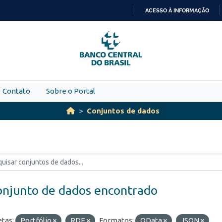
ACESSO À INFORMAÇÃO
IR
PARA
O
CONTEÚDO
Contato
Sobre o Portal
Conjuntos de dados
onjunto de dados encontrado
etas:
Portfólio
RDE
Formatos:
OData
JSON