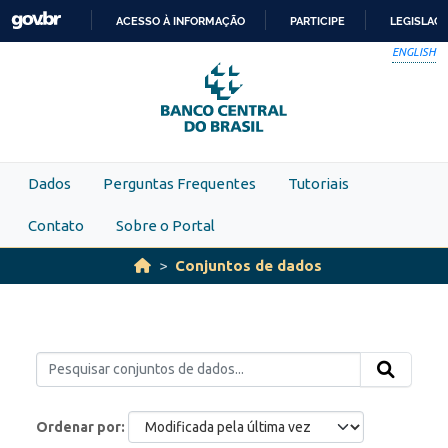
Skip to main content
ACESSO À INFORMAÇÃO
PARTICIPE
LEGISLAÇ
IR
ENGLISH
PARA
O
CONTEÚDO
Dados
Perguntas Frequentes
Tutoriais
Contato
Sobre o Portal
Conjuntos de dados
Ordenar por