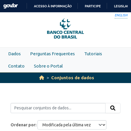
Skip to main content
ACESSO À INFORMAÇÃO
PARTICIPE
LEGISLAÇ
IR
ENGLISH
PARA
O
CONTEÚDO
Dados
Perguntas Frequentes
Tutoriais
Contato
Sobre o Portal
Conjuntos de dados
Ordenar por