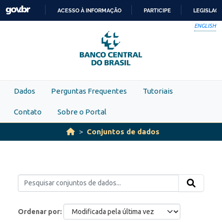
Skip to main content
ACESSO À INFORMAÇÃO
PARTICIPE
LEGISLAÇ
IR
ENGLISH
PARA
O
CONTEÚDO
Dados
Perguntas Frequentes
Tutoriais
Contato
Sobre o Portal
Conjuntos de dados
Ordenar por