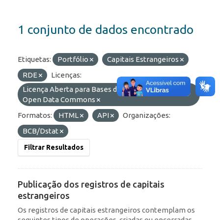
1 conjunto de dados encontrado
Etiquetas:
Portfólio
Capitais Estrangeiros
RDE
Licenças:
Licença Aberta para Bases de Dados (ODbL) do
Open Data Commons
Formatos:
HTML
API
Organizações:
BCB/Dstat
Filtrar Resultados
Publicação dos registros de capitais
estrangeiros
Os registros de capitais estrangeiros contemplam os
seguintes tipos de operações, criadas ou encerradas