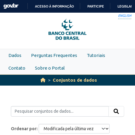
Skip to main content
ACESSO À INFORMAÇÃO
PARTICIPE
LEGISLAÇ
IR
ENGLISH
PARA
O
CONTEÚDO
Dados
Perguntas Frequentes
Tutoriais
Contato
Sobre o Portal
Conjuntos de dados
Ordenar por