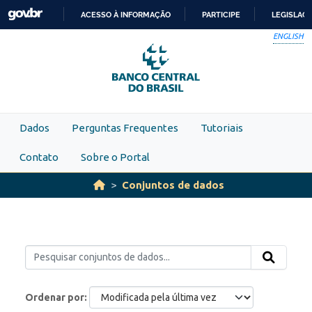
Skip to main content
ACESSO À INFORMAÇÃO
PARTICIPE
LEGISLAÇ
IR
ENGLISH
PARA
O
CONTEÚDO
Dados
Perguntas Frequentes
Tutoriais
Contato
Sobre o Portal
Conjuntos de dados
Ordenar por