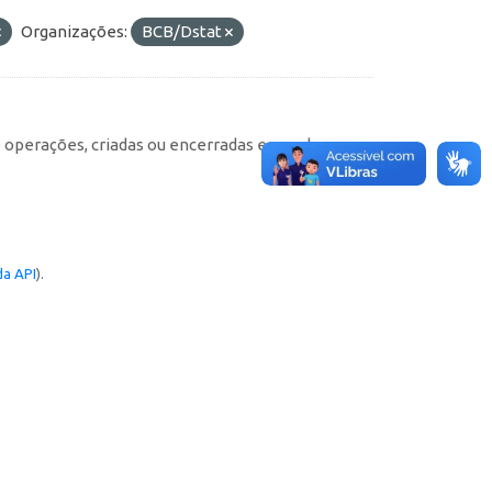
Organizações:
BCB/Dstat
e operações, criadas ou encerradas em cada
a API
).