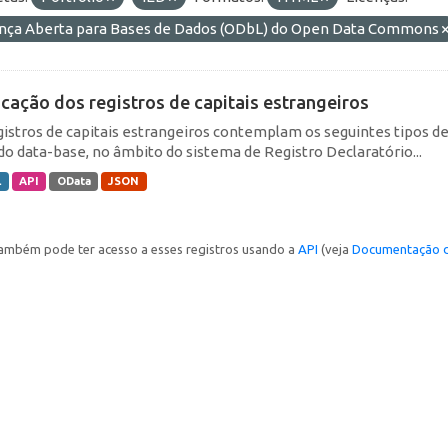
ença Aberta para Bases de Dados (ODbL) do Open Data Commons
icação dos registros de capitais estrangeiros
gistros de capitais estrangeiros contemplam os seguintes tipos d
do data-base, no âmbito do sistema de Registro Declaratório...
L
API
OData
JSON
ambém pode ter acesso a esses registros usando a
API
(veja
Documentação d