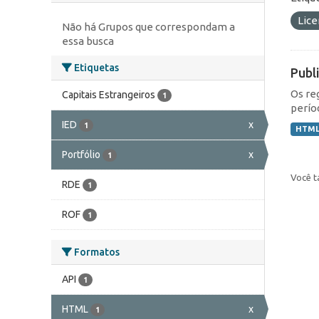
Lic
Não há Grupos que correspondam a
essa busca
Etiquetas
Publ
Os re
Capitais Estrangeiros
1
perío
IED
x
1
HTM
Portfólio
x
1
Você t
RDE
1
ROF
1
Formatos
API
1
HTML
x
1