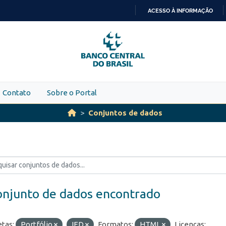
ACESSO À INFORMAÇÃO
IR
PARA
O
CONTEÚDO
Contato
Sobre o Portal
Conjuntos de dados
onjunto de dados encontrado
etas:
Portfólio
IED
Formatos:
HTML
Licenças: