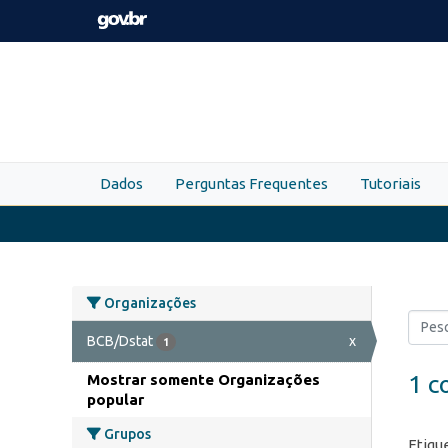
Skip to main content
Dados
Perguntas Frequentes
Tutoriais
Organizações
BCB/Dstat
x
1
1 c
Mostrar somente Organizações
popular
Grupos
Etiqu