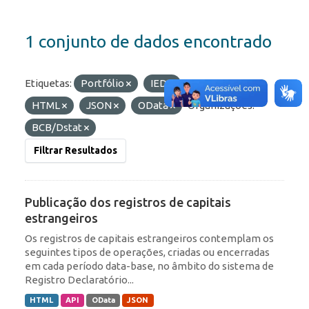
1 conjunto de dados encontrado
Etiquetas:
Portfólio
IED
Formatos:
HTML
JSON
OData
Organizações:
BCB/Dstat
Filtrar Resultados
Publicação dos registros de capitais
estrangeiros
Os registros de capitais estrangeiros contemplam os
seguintes tipos de operações, criadas ou encerradas
em cada período data-base, no âmbito do sistema de
Registro Declaratório...
HTML
API
OData
JSON