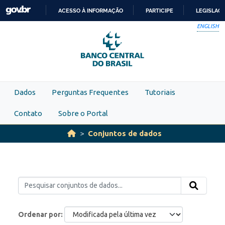
Skip to main content
ACESSO À INFORMAÇÃO
PARTICIPE
LEGISLAÇ
IR
ENGLISH
PARA
O
CONTEÚDO
Dados
Perguntas Frequentes
Tutoriais
Contato
Sobre o Portal
Conjuntos de dados
Ordenar por