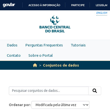
Skip to main content
ACESSO À INFORMAÇÃO
PARTICIPE
LEGISLAÇ
IR
ENGLISH
PARA
O
CONTEÚDO
Dados
Perguntas Frequentes
Tutoriais
Contato
Sobre o Portal
Conjuntos de dados
Ordenar por