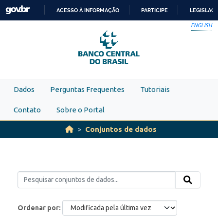
Skip to main content
ACESSO À INFORMAÇÃO
PARTICIPE
LEGISLAÇ
IR
ENGLISH
PARA
O
CONTEÚDO
Dados
Perguntas Frequentes
Tutoriais
Contato
Sobre o Portal
Conjuntos de dados
Ordenar por