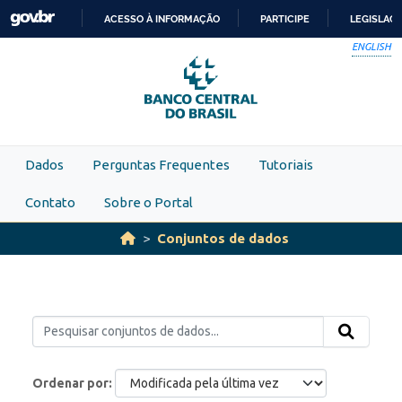
Skip to main content
ACESSO À INFORMAÇÃO
PARTICIPE
LEGISLAÇ
IR
ENGLISH
PARA
O
CONTEÚDO
Dados
Perguntas Frequentes
Tutoriais
Contato
Sobre o Portal
Conjuntos de dados
Ordenar por