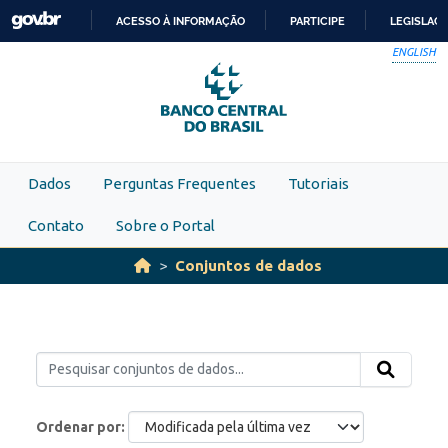
Skip to main content
ACESSO À INFORMAÇÃO
PARTICIPE
LEGISLAÇ
IR
ENGLISH
PARA
O
CONTEÚDO
Dados
Perguntas Frequentes
Tutoriais
Contato
Sobre o Portal
Conjuntos de dados
Ordenar por