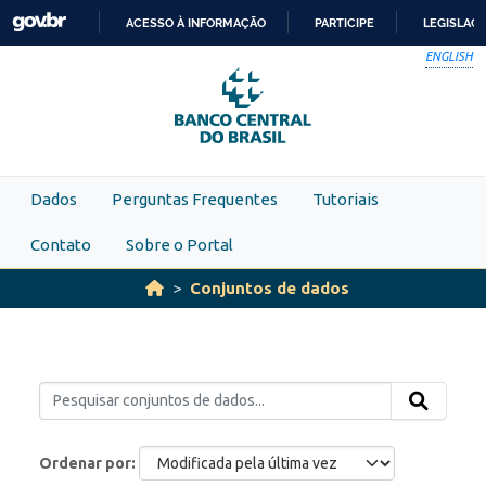
Skip to main content
ACESSO À INFORMAÇÃO
PARTICIPE
LEGISLAÇ
IR
ENGLISH
PARA
O
CONTEÚDO
Dados
Perguntas Frequentes
Tutoriais
Contato
Sobre o Portal
Conjuntos de dados
Ordenar por