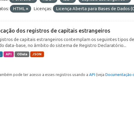
tos:
HTML
Licenças:
Licença Aberta para Bases de Dados
icação dos registros de capitais estrangeiros
gistros de capitais estrangeiros contemplam os seguintes tipos d
do data-base, no âmbito do sistema de Registro Declaratório...
L
API
OData
JSON
ambém pode ter acesso a esses registros usando a
API
(veja
Documentação d