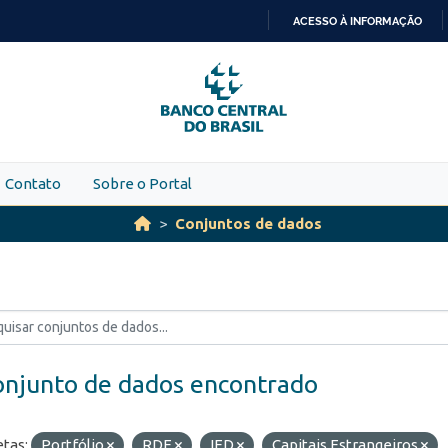
ACESSO À INFORMAÇÃO
IR
PARA
O
CONTEÚDO
Contato
Sobre o Portal
Conjuntos de dados
onjunto de dados encontrado
etas:
Portfólio
RDE
IED
Capitais Estrangeiros