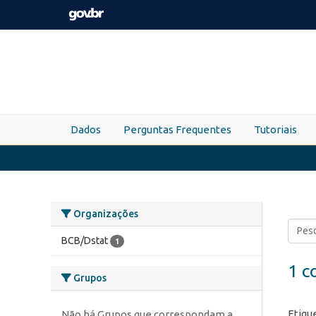
Skip to main content
Dados
Perguntas Frequentes
Tutoriais
Organizações
BCB/Dstat
1
1 c
Grupos
Etiqu
Não há Grupos que correspondam a