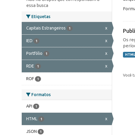
essa busca
Forma
Etiquetas
Capitais Estrangeiros
x
1
Publ
Os re
IED
x
1
perío
Portfólio
x
1
HTM
RDE
x
1
Você t
ROF
1
Formatos
API
1
HTML
x
1
JSON
1