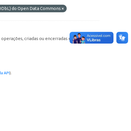
 (ODbL) do Open Data Commons
e operações, criadas ou encerradas em cada
a API
).