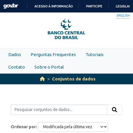
Skip to main content
ACESSO À INFORMAÇÃO
PARTICIPE
LEGISLAÇ
IR
ENGLISH
PARA
O
CONTEÚDO
Dados
Perguntas Frequentes
Tutoriais
Contato
Sobre o Portal
Conjuntos de dados
Ordenar por