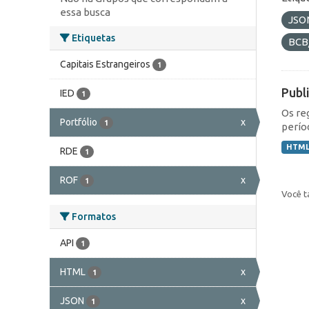
essa busca
JSO
Etiquetas
BCB
Capitais Estrangeiros
1
Publ
IED
1
Os re
Portfólio
x
1
perío
HTM
RDE
1
ROF
x
1
Você t
Formatos
API
1
HTML
x
1
JSON
x
1