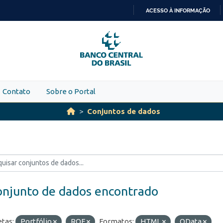
ACESSO À INFORMAÇÃO
IR
PARA
O
CONTEÚDO
Contato
Sobre o Portal
Conjuntos de dados
onjunto de dados encontrado
etas:
Portfólio
ROF
Formatos:
HTML
OData