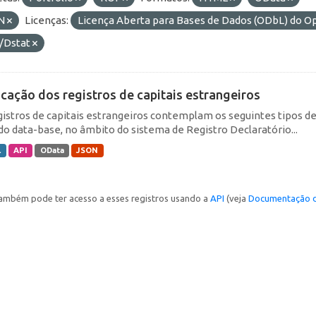
N
Licenças:
Licença Aberta para Bases de Dados (ODbL) do
/Dstat
icação dos registros de capitais estrangeiros
gistros de capitais estrangeiros contemplam os seguintes tipos d
do data-base, no âmbito do sistema de Registro Declaratório...
L
API
OData
JSON
ambém pode ter acesso a esses registros usando a
API
(veja
Documentação d