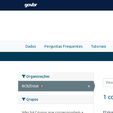
Skip to main content
Dados
Perguntas Frequentes
Tutoriais
Organizações
BCB/Dstat
x
1
1 c
Grupos
Etiqu
Não há Grupos que correspondam a