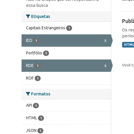
essa busca
Etiquetas
Publ
Capitais Estrangeiros
1
Os re
perío
IED
x
1
HTM
Portfólio
1
Você t
RDE
x
1
ROF
1
Formatos
API
1
HTML
1
JSON
1