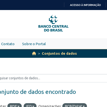
ACESSO À INFORMAÇÃO
IR
PARA
O
CONTEÚDO
Contato
Sobre o Portal
Conjuntos de dados
onjunto de dados encontrado
etas:
RDE
IED
Organizações:
BCB/Dstat