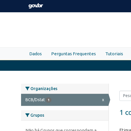
Skip to main content
Dados
Perguntas Frequentes
Tutoriais
Organizações
BCB/Dstat
x
1
1 c
Grupos
Etiqu
Não há Grupos que correspondam a