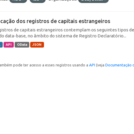
icação dos registros de capitais estrangeiros
gistros de capitais estrangeiros contemplam os seguintes tipos d
do data-base, no âmbito do sistema de Registro Declaratório...
L
API
OData
JSON
ambém pode ter acesso a esses registros usando a
API
(veja
Documentação d