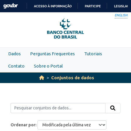
Skip to main content
ACESSO À INFORMAÇÃO
PARTICIPE
LEGISLAÇ
IR
ENGLISH
PARA
O
CONTEÚDO
Dados
Perguntas Frequentes
Tutoriais
Contato
Sobre o Portal
Conjuntos de dados
Ordenar por