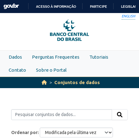
Skip to main content
ACESSO À INFORMAÇÃO
PARTICIPE
LEGISLAÇ
IR
ENGLISH
PARA
O
CONTEÚDO
Dados
Perguntas Frequentes
Tutoriais
Contato
Sobre o Portal
Conjuntos de dados
Ordenar por