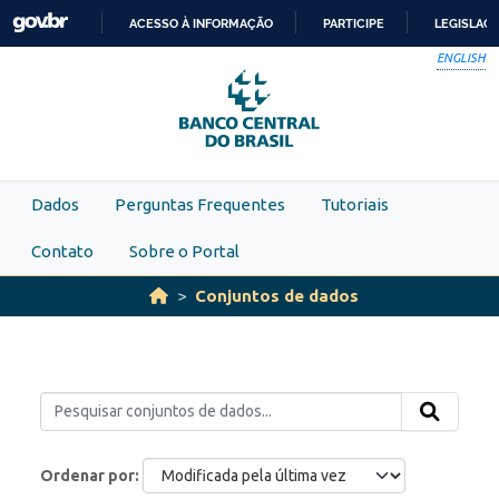
Skip to main content
ACESSO À INFORMAÇÃO
PARTICIPE
LEGISLAÇ
IR
ENGLISH
PARA
O
CONTEÚDO
Dados
Perguntas Frequentes
Tutoriais
Contato
Sobre o Portal
Conjuntos de dados
Ordenar por