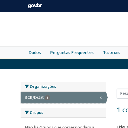
Skip to main content
Dados
Perguntas Frequentes
Tutoriais
Organizações
BCB/Dstat
x
1
1 c
Grupos
Etiqu
Não há Grupos que correspondam a