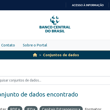
ACESSO À INFORMAÇÃO
IR
PARA
O
CONTEÚDO
Contato
Sobre o Portal
Conjuntos de dados
onjunto de dados encontrado
etas:
RDE
IED
Capitais Estrangeiros
Formatos: