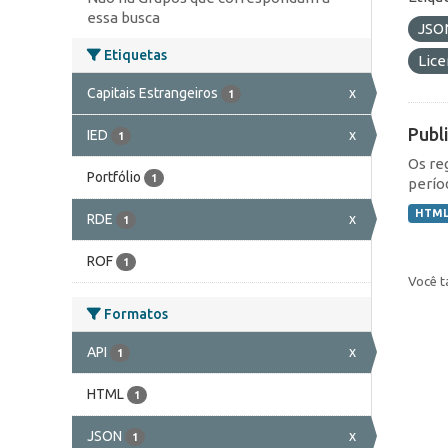
essa busca
JSO
Etiquetas
Lic
Capitais Estrangeiros
x
1
Publ
IED
x
1
Os re
Portfólio
1
perío
HTM
RDE
x
1
ROF
1
Você t
Formatos
API
x
1
HTML
1
JSON
x
1