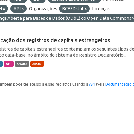
N
API
Organizações:
BCB/Dstat
Licenças:
ença Aberta para Bases de Dados (ODbL) do Open Data Commons
icação dos registros de capitais estrangeiros
gistros de capitais estrangeiros contemplam os seguintes tipos d
do data-base, no âmbito do sistema de Registro Declaratório...
L
API
OData
JSON
ambém pode ter acesso a esses registros usando a
API
(veja
Documentação d