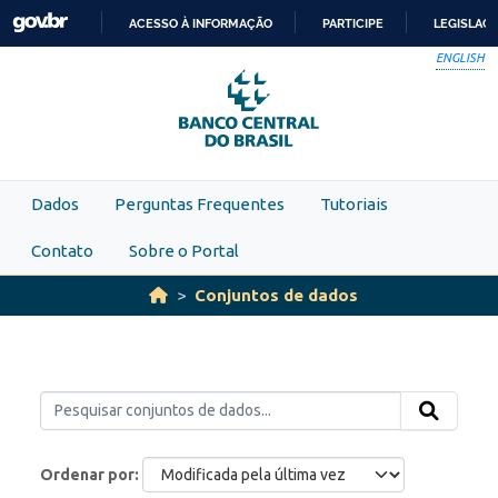
Skip to main content
ACESSO À INFORMAÇÃO
PARTICIPE
LEGISLAÇ
IR
ENGLISH
PARA
O
CONTEÚDO
Dados
Perguntas Frequentes
Tutoriais
Contato
Sobre o Portal
Conjuntos de dados
Ordenar por