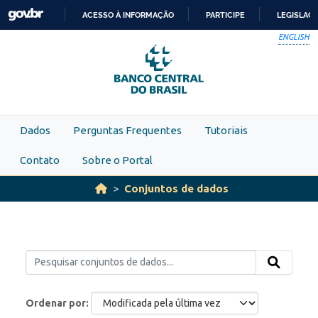
Skip to main content
ACESSO À INFORMAÇÃO
PARTICIPE
LEGISLAÇ
IR
ENGLISH
PARA
O
CONTEÚDO
Dados
Perguntas Frequentes
Tutoriais
Contato
Sobre o Portal
Conjuntos de dados
Ordenar por