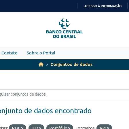
ACESSO À INFORMAÇÃO
IR
PARA
O
CONTEÚDO
Contato
Sobre o Portal
Conjuntos de dados
onjunto de dados encontrado
etas:
RDE
IED
Portfólio
Formatos:
API