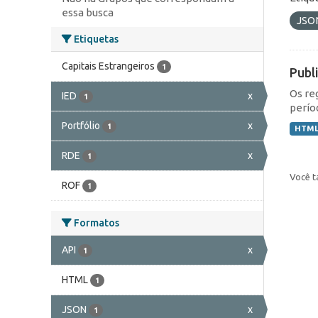
essa busca
JSO
Etiquetas
Capitais Estrangeiros
1
Publ
Os re
IED
x
1
perío
Portfólio
x
1
HTM
RDE
x
1
Você t
ROF
1
Formatos
API
x
1
HTML
1
JSON
x
1