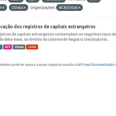
N
OData
Organizações:
BCB/Dstat
icação dos registros de capitais estrangeiros
gistros de capitais estrangeiros contemplam os seguintes tipos d
do data-base, no âmbito do sistema de Registro Declaratório...
L
API
OData
JSON
ambém pode ter acesso a esses registros usando a
API
(veja
Documentação d