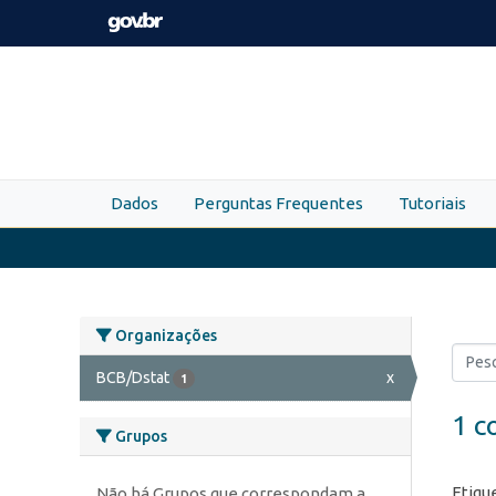
Skip to main content
Dados
Perguntas Frequentes
Tutoriais
Organizações
BCB/Dstat
x
1
1 c
Grupos
Etiqu
Não há Grupos que correspondam a