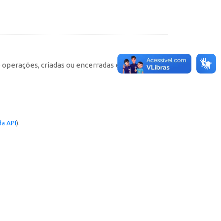
e operações, criadas ou encerradas em cada
a API
).