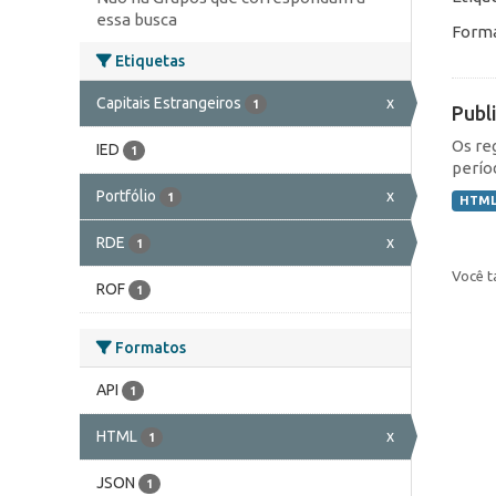
essa busca
Forma
Etiquetas
Capitais Estrangeiros
x
1
Publ
Os re
IED
1
perío
Portfólio
x
1
HTM
RDE
x
1
Você t
ROF
1
Formatos
API
1
HTML
x
1
JSON
1