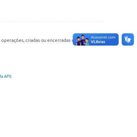
e operações, criadas ou encerradas em cada
a API
).