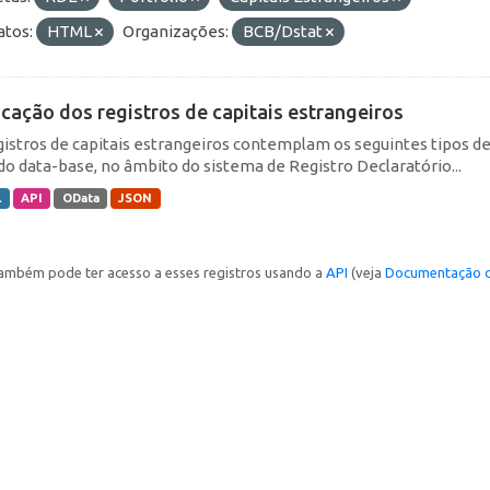
tos:
HTML
Organizações:
BCB/Dstat
icação dos registros de capitais estrangeiros
gistros de capitais estrangeiros contemplam os seguintes tipos d
do data-base, no âmbito do sistema de Registro Declaratório...
L
API
OData
JSON
ambém pode ter acesso a esses registros usando a
API
(veja
Documentação d