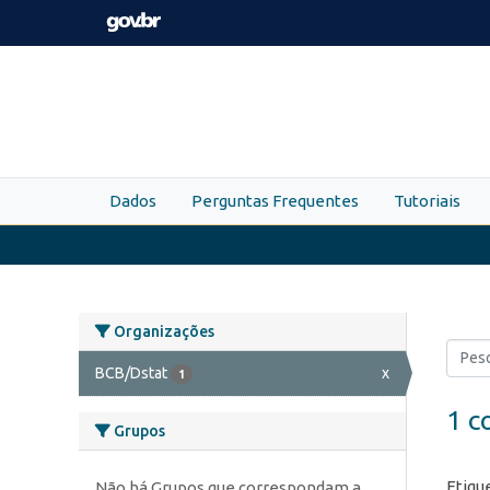
Skip to main content
Dados
Perguntas Frequentes
Tutoriais
Organizações
BCB/Dstat
x
1
1 c
Grupos
Etiqu
Não há Grupos que correspondam a