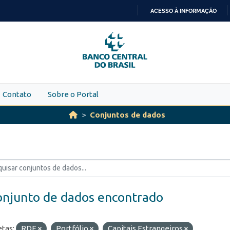
ACESSO À INFORMAÇÃO
IR
PARA
O
CONTEÚDO
Contato
Sobre o Portal
Conjuntos de dados
onjunto de dados encontrado
etas:
RDE
Portfólio
Capitais Estrangeiros