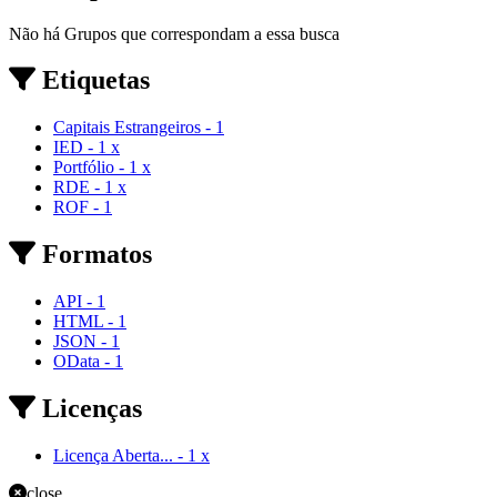
Não há Grupos que correspondam a essa busca
Etiquetas
Capitais Estrangeiros
-
1
IED
-
1
x
Portfólio
-
1
x
RDE
-
1
x
ROF
-
1
Formatos
API
-
1
HTML
-
1
JSON
-
1
OData
-
1
Licenças
Licença Aberta...
-
1
x
close