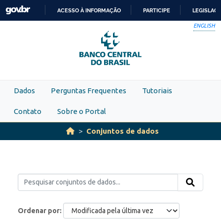
Skip to main content
ACESSO À INFORMAÇÃO
PARTICIPE
LEGISLAÇ
IR
ENGLISH
PARA
O
CONTEÚDO
Dados
Perguntas Frequentes
Tutoriais
Contato
Sobre o Portal
Conjuntos de dados
Ordenar por