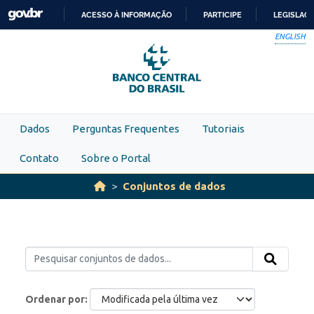
Skip to main content
ACESSO À INFORMAÇÃO
PARTICIPE
LEGISLAÇ
IR
ENGLISH
PARA
O
CONTEÚDO
Dados
Perguntas Frequentes
Tutoriais
Contato
Sobre o Portal
Conjuntos de dados
Ordenar por