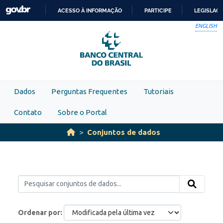
Skip to main content
ACESSO À INFORMAÇÃO
PARTICIPE
LEGISLAÇ
IR
ENGLISH
PARA
O
CONTEÚDO
Dados
Perguntas Frequentes
Tutoriais
Contato
Sobre o Portal
Conjuntos de dados
Ordenar por