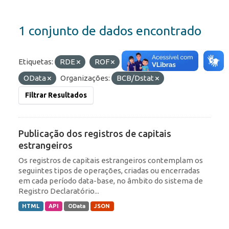
1 conjunto de dados encontrado
Etiquetas:
RDE
ROF
Formatos:
JSON
OData
Organizações:
BCB/Dstat
Filtrar Resultados
Publicação dos registros de capitais
estrangeiros
Os registros de capitais estrangeiros contemplam os
seguintes tipos de operações, criadas ou encerradas
em cada período data-base, no âmbito do sistema de
Registro Declaratório...
HTML
API
OData
JSON