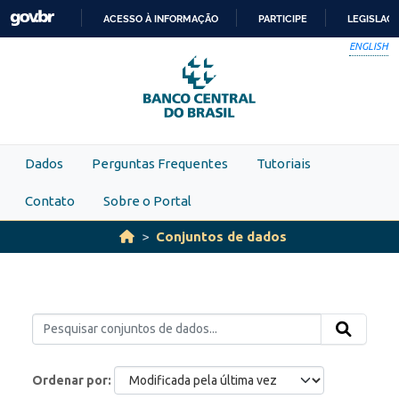
Skip to main content
ACESSO À INFORMAÇÃO
PARTICIPE
LEGISLAÇ
IR
ENGLISH
PARA
O
CONTEÚDO
Dados
Perguntas Frequentes
Tutoriais
Contato
Sobre o Portal
Conjuntos de dados
Ordenar por