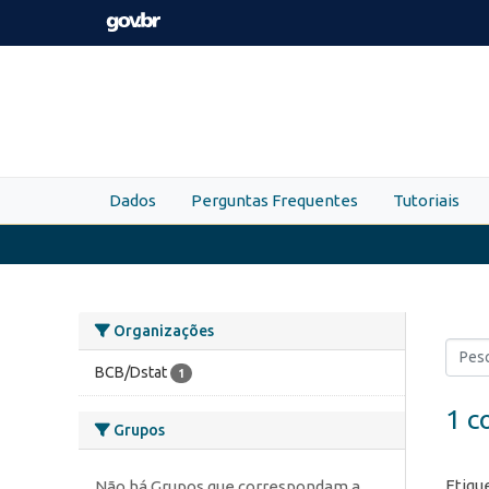
Skip to main content
Dados
Perguntas Frequentes
Tutoriais
Organizações
BCB/Dstat
1
1 c
Grupos
Etiqu
Não há Grupos que correspondam a