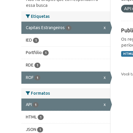
essa busca
API
Etiquetas
Capitais Estrangeiros
x
1
Publ
Os re
IED
1
perío
Portfólio
1
HTM
RDE
1
Você t
ROF
x
1
Formatos
API
x
1
HTML
1
JSON
1