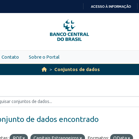
ACESSO À INFORMAÇÃO
IR
PARA
O
CONTEÚDO
Contato
Sobre o Portal
Conjuntos de dados
onjunto de dados encontrado
etas:
ROF
Capitais Estrangeiros
Formatos:
OData