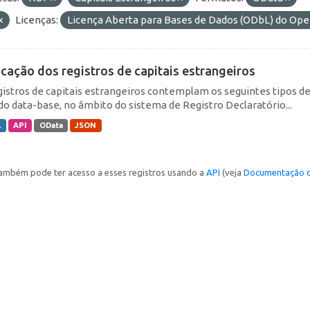
Licenças:
Licença Aberta para Bases de Dados (ODbL) do O
icação dos registros de capitais estrangeiros
gistros de capitais estrangeiros contemplam os seguintes tipos d
do data-base, no âmbito do sistema de Registro Declaratório...
L
API
OData
JSON
ambém pode ter acesso a esses registros usando a
API
(veja
Documentação d