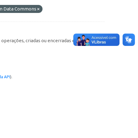
pen Data Commons
e operações, criadas ou encerradas em cada
a API
).