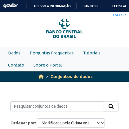
Skip to main content
ACESSO À INFORMAÇÃO
PARTICIPE
LEGISLAÇ
IR
ENGLISH
PARA
O
CONTEÚDO
Dados
Perguntas Frequentes
Tutoriais
Contato
Sobre o Portal
Conjuntos de dados
Ordenar por