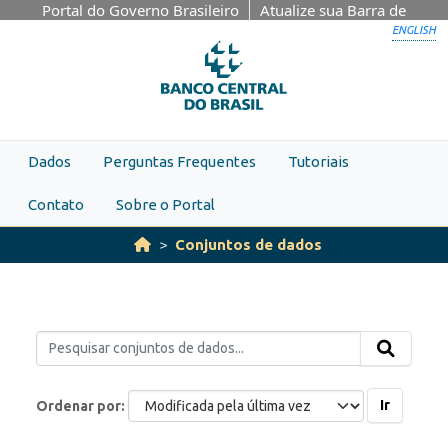
Skip to main content
Portal do Governo Brasileiro
Atualize sua Barra de
Governo
ENGLISH
Dados
Perguntas Frequentes
Tutoriais
Contato
Sobre o Portal
Conjuntos de dados
Ir
Ordenar por