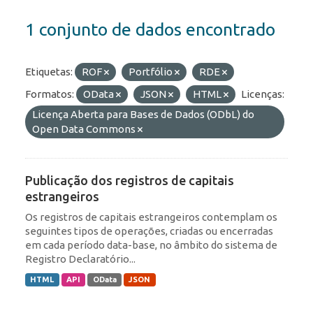
1 conjunto de dados encontrado
Etiquetas:
ROF
Portfólio
RDE
Formatos:
OData
JSON
HTML
Licenças:
Licença Aberta para Bases de Dados (ODbL) do
Open Data Commons
Publicação dos registros de capitais
estrangeiros
Os registros de capitais estrangeiros contemplam os
seguintes tipos de operações, criadas ou encerradas
em cada período data-base, no âmbito do sistema de
Registro Declaratório...
HTML
API
OData
JSON