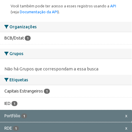
Você também pode ter acesso a esses registros usando a
API
(veja
Documentação da API
).
Organizações
BCB/Dstat
1
Grupos
Não há Grupos que correspondam a essa busca
Etiquetas
Capitais Estrangeiros
1
IED
1
Portfólio
x
1
RDE
x
1