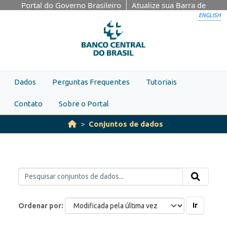
Skip to main content
Portal do Governo Brasileiro
Atualize sua Barra de
Governo
ENGLISH
Dados
Perguntas Frequentes
Tutoriais
Contato
Sobre o Portal
Conjuntos de dados
Ir
Ordenar por