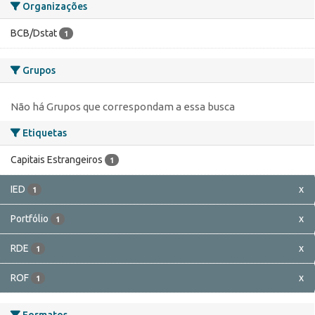
Organizações
BCB/Dstat
1
Grupos
Não há Grupos que correspondam a essa busca
Etiquetas
Capitais Estrangeiros
1
IED
x
1
Portfólio
x
1
RDE
x
1
ROF
x
1
Formatos