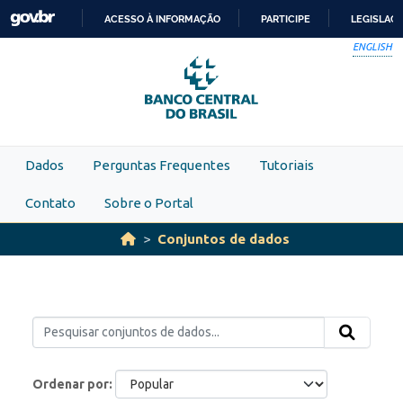
Skip to main content
ACESSO À INFORMAÇÃO
PARTICIPE
LEGISLAÇ
IR
ENGLISH
PARA
O
CONTEÚDO
Dados
Perguntas Frequentes
Tutoriais
Contato
Sobre o Portal
Conjuntos de dados
Ordenar por